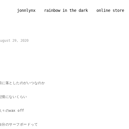
jonnlynx
rainbow in the dark
online store
August 29, 2020
前に落としたのがいつなのか
記憶にないくらい
久々のwax off
自分のサーフボードって