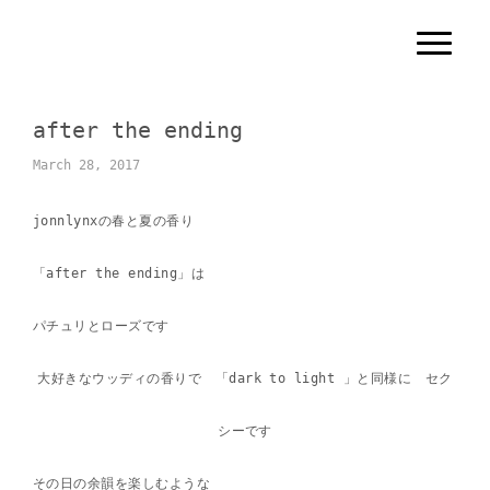
N
a
v
i
g
after the ending
a
t
i
March 28, 2017
o
n
jonnlynxの春と夏の香り
「after the ending」は
パチュリとローズです
大好きなウッディの香りで 「dark to light 」と同様に セク
シーです
その日の余韻を楽しむような