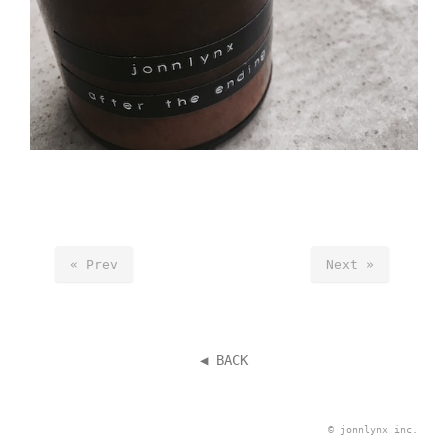
« Prev
Next »
◀︎ BACK
©
jonnlynx inc.