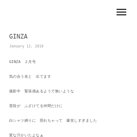
N
a
v
i
g
GINZA
a
t
i
January 12, 2018
o
n
GINZA ２月号
気の合う友と 出てます
撮影中 緊張感あるようで無いような
普段が ふざけてる仲間だけに
白シャツ縛りに 照れちゃって 爆笑しすぎました
変な汗かいたよなぁ