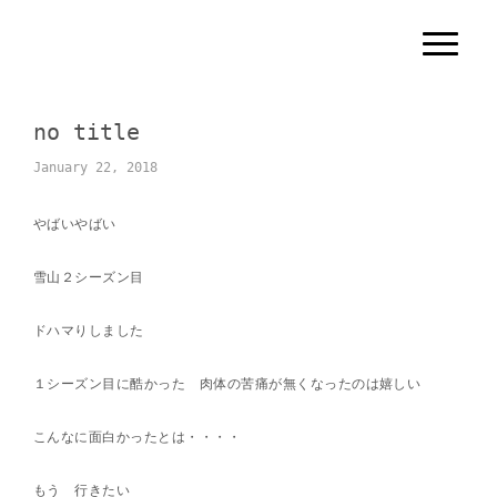
N
a
v
i
g
no title
a
t
i
January 22, 2018
o
n
やばいやばい
雪山２シーズン目
ドハマりしました
１シーズン目に酷かった 肉体の苦痛が無くなったのは嬉しい
こんなに面白かったとは・・・・
もう 行きたい