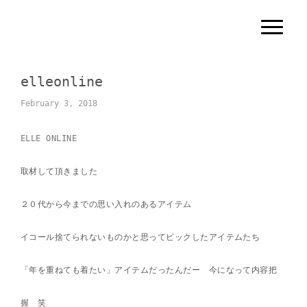
N
a
v
i
g
elleonline
a
t
i
February 3, 2018
o
n
ELLE ONLINE
取材して頂きました
２０代から今までの思い入れのあるアイテム
イコール捨てられないものかと思ってピックしたアイテムたち
「年を重ねても着たい」アイテムだったんだー 今になって内容把
握 笑