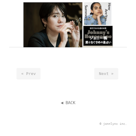
« Prev
Next »
◀︎ BACK
©
jonnlynx inc.