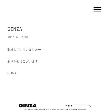
N
a
v
i
g
GINZA
a
t
i
June 4, 2018
o
n
取材してもらいましたー
ありがとうございます
GINZA