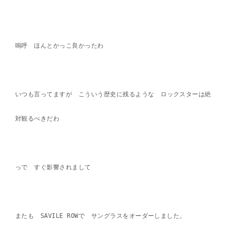
嗚呼 ほんとかっこ良かったわ
いつも言ってますが こういう歴史に残るような ロックスターは絶
対観るべきだわ
っで すぐ影響されまして
またも SAVILE ROWで サングラスをオーダーしました。