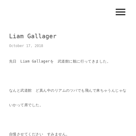
N
a
v
i
g
Liam Gallager
a
t
i
October 17, 2018
o
n
先日 Liam Gallagerを 武道館に観に行ってきました。
なんと武道館 ど真ん中のリアムのツバでも飛んで来ちゃうんじゃな
いかって席でした。
自慢させてください すみません。